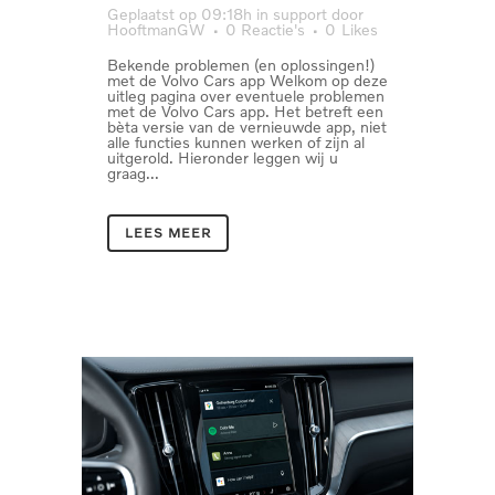
Geplaatst op 09:18h
in
support
door
HooftmanGW
0 Reactie's
0
Likes
Bekende problemen (en oplossingen!)
met de Volvo Cars app Welkom op deze
uitleg pagina over eventuele problemen
met de Volvo Cars app. Het betreft een
bèta versie van de vernieuwde app, niet
alle functies kunnen werken of zijn al
uitgerold. Hieronder leggen wij u
graag...
LEES MEER