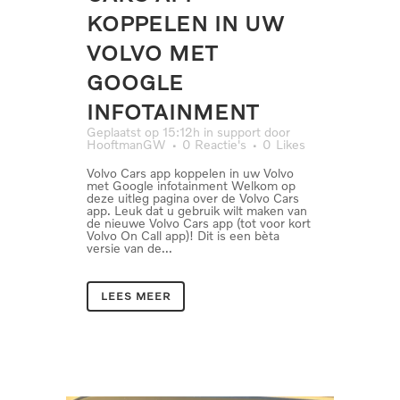
KOPPELEN IN UW
VOLVO MET
GOOGLE
INFOTAINMENT
Geplaatst op 15:12h
in
support
door
HooftmanGW
0 Reactie's
0
Likes
Volvo Cars app koppelen in uw Volvo
met Google infotainment Welkom op
deze uitleg pagina over de Volvo Cars
app. Leuk dat u gebruik wilt maken van
de nieuwe Volvo Cars app (tot voor kort
Volvo On Call app)! Dit is een bèta
versie van de...
LEES MEER