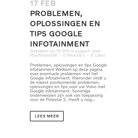
17 FEB
PROBLEMEN,
OPLOSSINGEN EN
TIPS GOOGLE
INFOTAINMENT
Geplaatst op 10:37h
in
support
door
HooftmanGW
0 Reactie's
0
Likes
Problemen, oplossingen en tips Google
infotainment Welkom op deze pagina
over eventuele problemen met het
Google infotainment. Hieronder vindt u
de meest voorkomende problemen,
oplossingen en tips voor uw Volvo met
Google infotainment. Sommige
onderwerpen zijn ook van toepassing
voor de Polestar 2. Heeft u nog...
LEES MEER