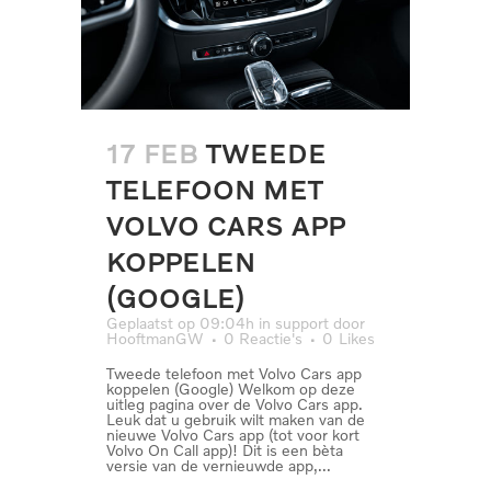
17 FEB
TWEEDE
TELEFOON MET
VOLVO CARS APP
KOPPELEN
(GOOGLE)
Geplaatst op 09:04h
in
support
door
HooftmanGW
0 Reactie's
0
Likes
Tweede telefoon met Volvo Cars app
koppelen (Google) Welkom op deze
uitleg pagina over de Volvo Cars app.
Leuk dat u gebruik wilt maken van de
nieuwe Volvo Cars app (tot voor kort
Volvo On Call app)! Dit is een bèta
versie van de vernieuwde app,...