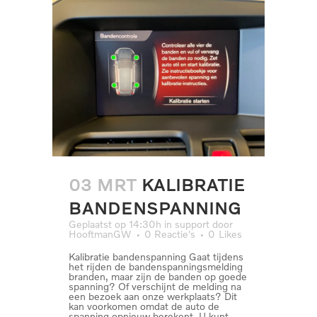
03 MRT
KALIBRATIE
BANDENSPANNING
Geplaatst op 14:30h
in
support
door
HooftmanGW
0 Reactie's
0
Likes
Kalibratie bandenspanning Gaat tijdens
het rijden de bandenspanningsmelding
branden, maar zijn de banden op goede
spanning? Of verschijnt de melding na
een bezoek aan onze werkplaats? Dit
kan voorkomen omdat de auto de
spanning opnieuw berekent. U kunt