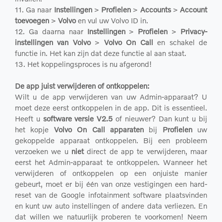
11. Ga naar
Instellingen
>
Profielen
>
Accounts
>
Account
toevoegen
>
Volvo
en vul uw Volvo ID in.
12. Ga daarna naar
Instellingen
>
Profielen
>
Privacy-
instellingen van Volvo
>
Volvo On Call
en schakel de
functie in. Het kan zijn dat deze functie al aan staat.
13. Het koppelingsproces is nu afgerond!
De app juist verwijderen of ontkoppelen:
Wilt u de app verwijderen van uw Admin-apparaat? U
moet deze eerst ontkoppelen in de app. Dit is essentieel.
Heeft u
software versie V2.5
of nieuwer? Dan kunt u bij
het kopje
Volvo On Call apparaten
bij
Profielen
uw
gekoppelde apparaat ontkoppelen. Bij een probleem
verzoeken we u
niet
direct de app te verwijderen, maar
eerst het Admin-apparaat te ontkoppelen. Wanneer het
verwijderen of ontkoppelen op een onjuiste manier
gebeurt, moet er bij één van onze vestigingen een hard-
reset van de Google infotainment software plaatsvinden
en kunt uw auto instellingen of andere data verliezen. En
dat willen we natuurlijk proberen te voorkomen! Neem