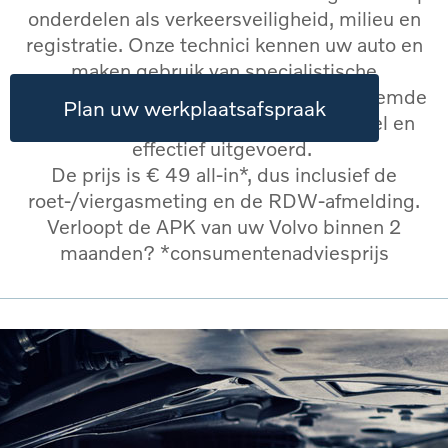
onderdelen als verkeersveiligheid, milieu en
registratie. Onze technici kennen uw auto en
maken gebruik van specialistische
gereedschappen en op úw Volvo afgestemde
Plan uw werkplaatsafspraak
meetapparatuur. Zo wordt uw APK snel en
effectief uitgevoerd.
De prijs is € 49 all-in*, dus inclusief de
roet-/viergasmeting en de RDW-afmelding.
Verloopt de APK van uw Volvo binnen 2
maanden? *consumentenadviesprijs