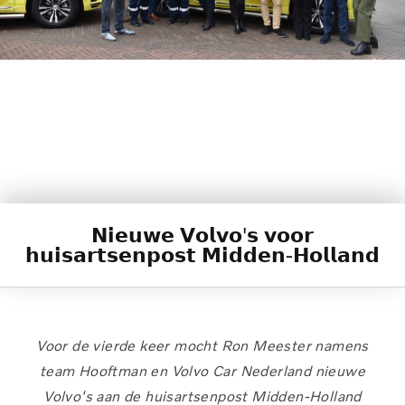
𝗡𝗶𝗲𝘂𝘄𝗲 𝗩𝗼𝗹𝘃𝗼'𝘀 𝘃𝗼𝗼𝗿
𝗵𝘂𝗶𝘀𝗮𝗿𝘁𝘀𝗲𝗻𝗽𝗼𝘀𝘁 𝗠𝗶𝗱𝗱𝗲𝗻-𝗛𝗼𝗹𝗹𝗮𝗻𝗱
Voor de vierde keer mocht Ron Meester namens
team Hooftman en Volvo Car Nederland nieuwe
Volvo's aan de huisartsenpost Midden-Holland